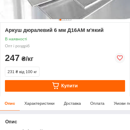
Аркуш дюралевий 6 мм Д16АМ м'який
В наявності
Опт і роздріб
247
₴/кг
231 ₴
від 100 кг
Купити
Опис
Характеристики
Доставка
Оплата
Умови п
Опис