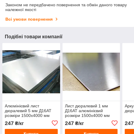
Законом не передбачено повернення та обмін даного товару
належної якості
Всі умови повернення
Подібні товари компанії
Алюмінієвий лист
Лист дюралевий 1 мм
Арку
дюралевий 5 мм Д16АТ
Д16АТ алюмінієвий
дюр
розміри 1500х4000 мм
розміри 1500х4000 мм
247
247
247
₴/кг
₴/кг
Купити
Купити