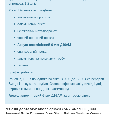
впродовж 1-2 днів.
У нас Ви можете придбати:
алюмінієвий профіль
алюмінієвий лист
неіржавкий металопрокат
чорний сортовий прокат
Аркуш алюмінієвий 6 мм Д16АМ
оцинкований прокат
алюмінієву та неіржавку трубу
та інше
Графік роботи
Робочі дні —
з понеділка по п'яті, з 9-00 до 17-00 без перерви.
Вихідні — субота, неділя. Закази, сформовані у вихідні дні,
обробляються в понеділок насамперед.
Аркуш алюмінієвий 6 мм Д16АМ
за оптовою ціною.
Регіони доставки:
Киев Черкаси Суми Хмельницький
Чорновці
Львів Полтава Луцк Рівно Дніпро Запіржя Одеса