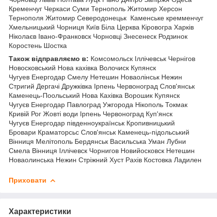
Кременчуг Черкаси Суми Тернополь Житомир Херсон
Тернополя Житомир Северодонецьк Каменське кремменчуг
Хмельницький Чорниця
Київ Біла Церква Кіровогра Харків
Ніколаєв Івано-Франковск Чорновці Знесенеск Родзинок
Коростень Шостка
Також відправляємо в:
Комсомольск Іллічевськ Чернігов
Новосковський Нова кахівка Волочиск Купянск
Чугуев Енергодар Смелу Нетешин Новаолінськ Нежин
Стригий Дергачі Дружківка Ірпень Червоноград Слов'янськ
Каменець-Поольський Нова Кахівка Ворошик Купянск
Чугуєв Енергодар Павлоград Ужгорода Нікополь Токмак
Кривій Рог Жовті води Ірпень Червоноград Куп'янск
Чугуєв Енергодар південноукраїнськ Кропивницький
Бровари Краматорсьс Слов'янськ Каменець-підольський
Вінниця Мелітополь Бердянськ Васильська Уман Лубни
Смела Вінниця Іллічевск Чорнигов Новийосковск Нетешин
Новаолинська Нежин Стріжний Хуст Рахів Костовка Ладилен
Приховати
Характеристики