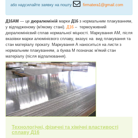
або надсилайте заявку на пошту
firmatera1@gmail.com
Д16АМ
— це
дюралюміній
марки
Д16
з нормальним плакуванням,
у відпадженому (м'якому стані).
Д16
– термоуживний
дюралюмінієвий сплав нормальної міцності. Маркування АМ, після
вказівки марки алюмінієвого сплаву, вказує на вид плакування та
стан матеріалу прокату. Маркування А наноситься на листи з
нормальним плакуванням, а буква М позначає м'який стан
матеріалу (після відпалювання).
Технологічні, фізичні та хімічні властивості
сплаву Д16