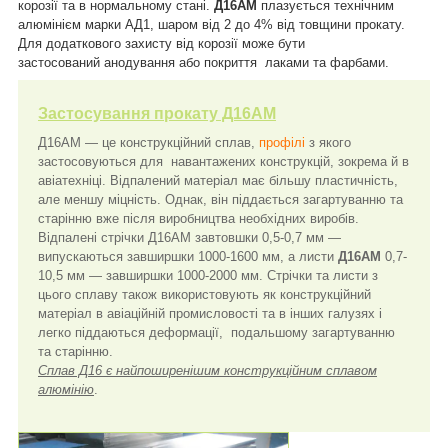
корозії та в нормальному стані.
Д16АМ
плазується технічним
алюмінієм марки АД1, шаром від 2 до 4% від товщини прокату.
Для додаткового захисту від корозії може бути
застосований анодування або покриття лаками та фарбами.
Застосування прокату Д16АМ
Д16АМ — це конструкційний сплав,
профілі
з якого
застосовуються для навантажених конструкцій, зокрема й в
авіатехніці. Відпалений матеріал має більшу пластичність,
але меншу міцність. Однак, він піддається загартуванню та
старінню вже після виробництва необхідних виробів.
Відпалені стрічки Д16АМ завтовшки 0,5-0,7 мм —
випускаються завширшки 1000-1600 мм, а листи
Д16АМ
0,7-
10,5 мм — завширшки 1000-2000 мм. Стрічки та листи з
цього сплаву також використовують як конструкційний
матеріал в авіаційній промисловості та в інших галузях і
легко піддаються деформації, подальшому загартуванню
та старінню.
Сплав Д16 є найпоширенішим конструкційним сплавом
алюмінію
.