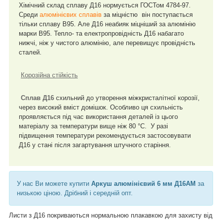
Хімічний склад сплаву Д16 нормується ГОСТом 4784-97.
Среди
алюмінієвих сплавів
за міцністю він поступається
тільки сплаву В95. Але Д16 неабияк міцніший за алюмінію
марки В95. Тепло- та електропровідність Д16 набагато
нижчі, ніж у чистого алюмінію, але перевищує провідність
сталей.
Корозійна стійкість
Сплав Д16
схильний до утворення міжкристалітної корозії,
через високий вміст домішок. Особливо ця схильність
проявляється під час використання деталей із цього
матеріалу за температури вище ніж 80 °C. У разі
підвищення температури рекомендується застосовувати
Д16 у стані після загартування штучного старіння.
У нас Ви можете купити
Аркуш алюмінієвий 6 мм Д16АМ
за
низькою ціною.
Дрібний і середній опт.
Листи з Д16 покриваються нормальною плакавкою для захисту від