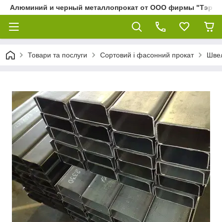
Алюминий и черный металлопрокат от ООО фирмы "Тэра"
Товари та послуги
Сортовий і фасонний прокат
Швел