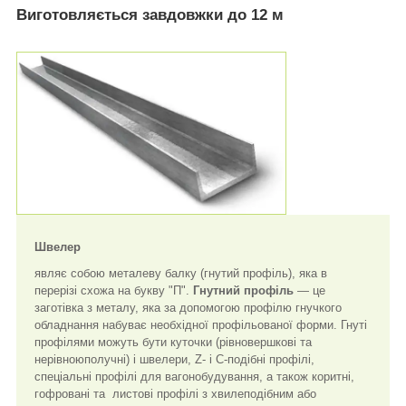
Виготовляється завдовжки до 12 м
Швелер
являє собою металеву балку (гнутий профіль), яка в
перерізі схожа на букву "П".
Гнутний профіль
— це
заготівка з металу, яка за допомогою профілю гнучкого
обладнання набуває необхідної профільованої форми. Гнуті
профілями можуть бути куточки (рівновершкові та
нерівноюполучні) і швелери, Z- і С-подібні профілі,
спеціальні профілі для вагонобудування, а також коритні,
гофровані та листові профілі з хвилеподібним або