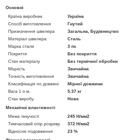
Основні
Країна виробник
Україна
Спосіб виготовлення
Гнутий
Призначення швелера
Загальна, Будівництво
Матеріал швелера
Сталь
Марка стали
3 пс
Покриття
Без покриття
Стан матеріалу
Без термічної обробки
Міцність
Звичайна
Точність виготовлення
Звичайна
Класифікація по довжині
Мірної довжини
Вага 1 п.м.
5.37 кг
Стан виробу
Нове
Механічні властивості
Межа текучості
245 Н/мм2
Тимчасовий опір розриву
372 Н/мм2
Відносне подовження
23 %
Фізичні властивості