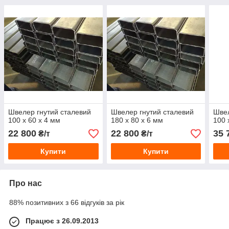
Швелер гнутий сталевий
Швелер гнутий сталевий
Швел
100 х 60 х 4 мм
180 х 80 х 6 мм
100 
22 800
22 800
35 
₴/т
₴/т
Купити
Купити
Про нас
88% позитивних з 66 відгуків за рік
Працює з 26.09.2013