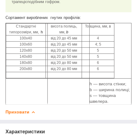
трапецієподібним гофром.
Сортамент вироблених гнутих профілів:
Стандартні
висота полиць,
Товщина, мм,
s
типорозміри, мм,
h
мм,
b
100х40
від 20 до 45 мм
4
100х60
від 20 до 45 мм
4; 5
120х80
від 20 до 50 мм
5
140х80
від 20 до 50 мм
5
180х80
від 20 до 80 мм
6
200х80
від 20 до 80 мм
6
h — висота стінки;
b — ширина полиці;
s — товщина
швелера.
Приховати
Характеристики