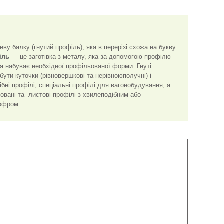
ву балку (гнутий профіль), яка в перерізі схожа на букву
іль
— це заготівка з металу, яка за допомогою профілю
я набуває необхідної профільованої форми. Гнуті
ути куточки (рівновершкові та нерівноюполучні) і
ібні профілі, спеціальні профілі для вагонобудування, а
ровані та листові профілі з хвилеподібним або
гофром.