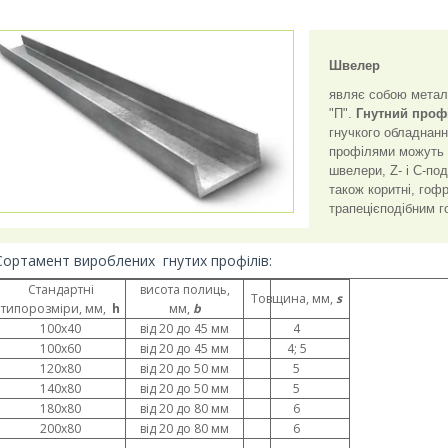
Швелер
являє собою метале
"П".
Гнутний проф
гнучкого обладнанн
профілями можуть б
швелери, Z- і С-под
також коритні, гоф
трапецієподібним 
Сортамент вироблених гнутих профілів:
Стандартні
висота полиць,
Товщина, мм,
s
типорозміри, мм,
h
мм,
b
100х40
від 20 до 45 мм
4
100х60
від 20 до 45 мм
4; 5
120х80
від 20 до 50 мм
5
140х80
від 20 до 50 мм
5
180х80
від 20 до 80 мм
6
200х80
від 20 до 80 мм
6