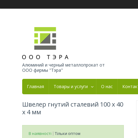
Алюминий и черный металлопрокат от
ООО фирмы "Тэра"
Главная
Товары и услуги
О нас
Контак
Швелер гнутий сталевий 100 х 40
х 4 мм
В наявності
Тільки оптом