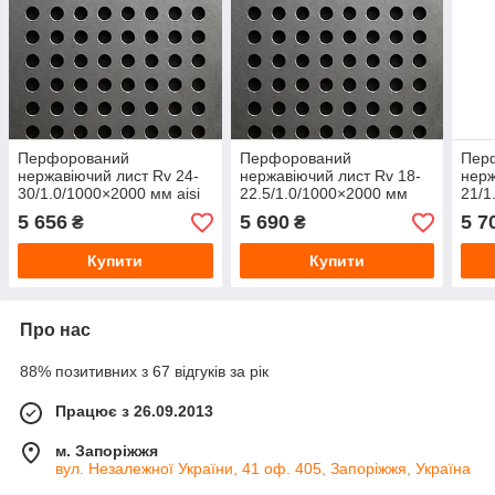
Перфорований
Перфорований
Пер
нержавіючий лист Rv 24-
нержавіючий лист Rv 18-
нерж
30/1.0/1000×2000 мм aisi
22.5/1.0/1000×2000 мм
21/1
304 BA/PE
aisi 304 BA/PE
304 
5 656
5 690
5 7
₴
₴
Купити
Купити
Про нас
88% позитивних з 67 відгуків за рік
Працює з 26.09.2013
м. Запоріжжя
вул. Незалежної України, 41 оф. 405, Запоріжжя, Україна