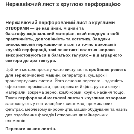
Нержавіючий лист з круглою перфорацією
Нержавіючий перфорований лист з круглими
отворами
— це надійний, міцний та
багатофункціональний матеріал, який поєднує в собі
практичність, довговічність та естетику. Завдяки
високоякісній нержавіючій сталі та точно виконаній
круглій перфорації
, такі
решетчаті полотна
широко
використовуються в багатьох галузях – від аграрного
сектора до архітектури.
Цей тип металопрокату часто виступає як
пробивне решето
для зерноочисних машин
, сепараторів, сушарок і
транспортуючих систем. Його основна перевага – здатність
ефективно просіювати, провітрювати й фільтрувати сипучі
матеріали, зокрема зерно, комбікорми, крупи, насіння тощо.
Також
перфоровані металеві листи з круглими отворами
застосовують у вентиляційних системах, промислових
фільтрах, меблевому виробництві, машинобудуванні та навіть
для оздоблення фасадів і створення дизайнерських
елементів.
Переваги наших листів: