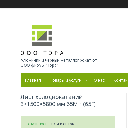
Алюминий и черный металлопрокат от
ООО фирмы "Тэра"
Главная
Товары и услуги
О нас
Контак
Лист холоднокатаний
3×1500×5800 мм 65Mn (65Г)
В наявності
Тільки оптом