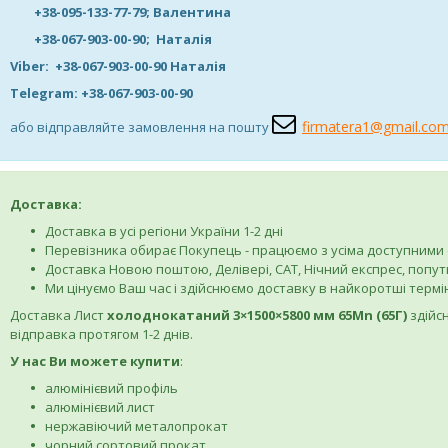
+38-095-133-77-79; Валентина
+38-067-903-00-90; Наталія
Viber: +38-067-903-00-90 Наталія
Telegram: +38-067-903-00-90
firmatera1@gmail.co
або відправляйте замовлення на пошту
Доставка:
Доставка в усі регіони України 1-2 дні
Перевізника обирає Покупець - працюємо з усіма доступним
Доставка Новою поштою, Делівері, САТ, Нічний експрес, поп
Ми цінуємо Ваш час і здійснюємо доставку в найкоротші термі
Доставка Лист
холоднокатаний 3×1500×5800 мм 65Mn (65Г)
здійс
відправка протягом 1-2 днів.
У нас Ви можете купити
:
алюмінієвий профіль
алюмінієвий лист
нержавіючий металопрокат
чорний сортовий прокат