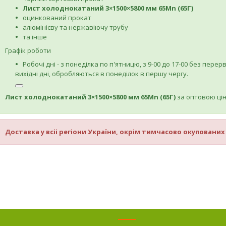
Лист холоднокатаний 3×1500×5800 мм 65Mn (65Г)
оцинкований прокат
алюмінієву та нержавіючу трубу
та інше
Графік роботи
Робочі дні - з понеділка по п'ятницю, з 9-00 до 17-00 без перер
вихідні дні, обробляються в понеділок в першу чергу.
Лист холоднокатаний 3×1500×5800 мм 65Mn (65Г)
за оптовою ці
Доставка у всіі регіони України, окрім тимчасово окупованих