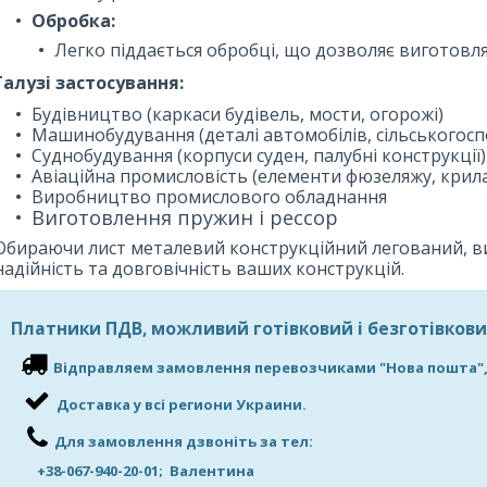
Обробка:
Легко піддається обробці, що дозволяє виготовлят
Галузі застосування:
Будівництво (каркаси будівель, мости, огорожі)
Машинобудування (деталі автомобілів, сільськогосп
Суднобудування (корпуси суден, палубні конструкції)
Авіаційна промисловість (елементи фюзеляжу, крил
Виробництво промислового обладнання
Виготовлення пружин і рессор
Обираючи лист металевий конструкційний легований, ви
надійність та довговічність ваших конструкцій.
Платники ПДВ, можливий готівковий і безготівков
Відправляем замовлення перевозчиками "Нова пошта", "
Доставка у всі региони Украини.
Для замовлення дзвоніть за тел:
+38-067-940-20-01; Валентина