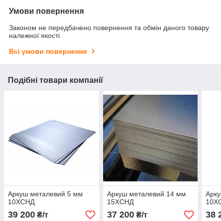
Умови повернення
Законом не передбачено повернення та обмін даного товару
належної якості
Всі умови повернення
Подібні товари компанії
Аркуш металевий 5 мм
Аркуш металевий 14 мм
Арку
10ХСНД
15ХСНД
10Х
39 200
37 200
38 
₴/т
₴/т