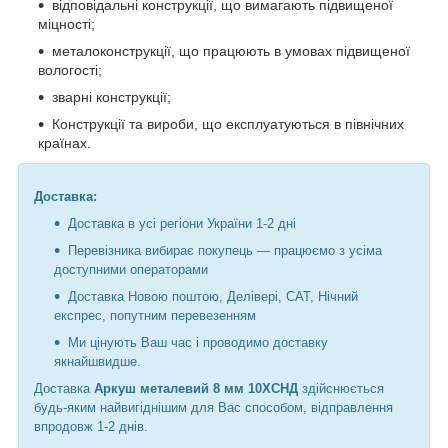
відповідальні конструкції, що вимагають підвищеної
міцності;
металоконструкції, що працюють в умовах підвищеної
вологості;
зварні конструкції;
Конструкції та вироби, що експлуатуються в північних
країнах.
Доставка:
Доставка в усі регіони України 1-2 дні
Перевізника вибирає покупець — працюємо з усіма
доступними операторами
Доставка Новою поштою, Делівері, САТ, Нічний
експрес, попутним перевезенням
Ми цінують Ваш час і проводимо доставку
якнайшвидше.
Доставка
Аркуш металевий 8 мм 10ХСНД
здійснюється
будь-яким найвигіднішим для Вас способом, відправлення
впродовж 1-2 днів.