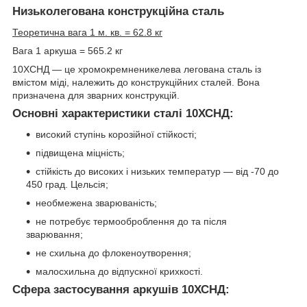
Низьколегована конструкційна сталь
Теоретична вага 1 м. кв. = 62.8 кг
Вага 1 аркуша = 565.2 кг
10ХСНД — це хромокремненикелева легована сталь із
вмістом міді, належить до конструкційних сталей. Вона
призначена для зварних конструкцій.
Основні характеристики сталі 10ХСНД:
високий ступінь корозійної стійкості;
підвищена міцність;
стійкість до високих і низьких температур — від -70 до
450 град. Цельсія;
необмежена зварюваність;
не потребує термооброблення до та після
зварювання;
не схильна до флокеноутворення;
малосхильна до відпускної крихкості.
Сфера застосування аркушів 10ХСНД: