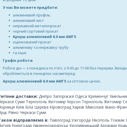
У нас Ви можете придбати:
алюмінієвий профіль
алюмінієвий лист
неіржавкий металопрокат
чорний сортовий прокат
Аркуш алюмінієвий 6.0 мм АМГ5
оцинкований прокат
алюмінієву та неіржавку трубу
та інше
Графік роботи
Робочі дні —
з понеділка по п'яті, з 9-00 до 17-00 без перерви. Вихідн
обробляються в понеділок насамперед.
Аркуш алюмінієвий 6.0 мм АМГ5
за оптовою ціною.
Регіони доставки:
Дніпро Запоріжжя Одеса Кременчуг Хмельни
Черкаси Суми Тернополь Житомир Херсон Тернополь Житомир С
Чорниця
Київ Біла Церква Кіровоград Харків Миколаїв Івано-Фра
Луцк Рівно Черкаси Суми
Також відправляємо в:
Павлоград Ужгорода Нікополь Токмак К
Чугуєв Енергодар південноукраїнськ Кропивницький Бровари Кра