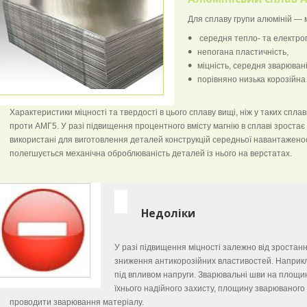
Для сплаву групи алюміній — м
середня тепло- та електро
непогана пластичність,
міцність, середня зварювані
порівняно низька корозійна 
Характеристики міцності та твердості в цього сплаву вищі, ніж у таких сплав
проти АМГ5. У разі підвищення процентного вмісту магнію в сплаві зростає 
використані для виготовлення деталей конструкцій середньої навантаженост
полегшується механічна оброблюваність деталей із нього на верстатах.
Недоліки
У разі підвищення міцності залежно від зростанн
зниження антикорозійних властивостей. Наприк
під впливом напруги. Зварювальні шви на площині
їхнього надійного захисту, площину зварюваног
проводити зварювання матеріалу.