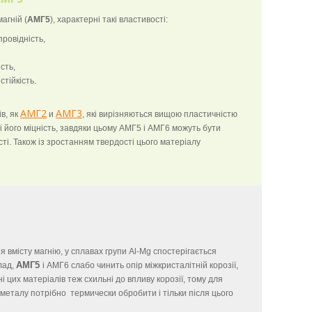
агній (
АМГ5
), характерні такі властивості:
провідність,
сть,
стійкість.
АМГ2
АМГ3
ів, як
и
, які вирізняються вищою пластичністю
і його міцність, завдяки цьому АМГ5 і АМГ6 можуть бути
і. Також із зростанням твердості цього матеріалу
я вмісту магнію, у сплавах групи Al-Mg спостерігається
АМГ5
лад,
і АМГ6 слабо чинить опір міжкристалітній корозії,
 цих матеріалів теж схильні до впливу корозії, тому для
о металу потрібно термически
обробити
і тільки після цього