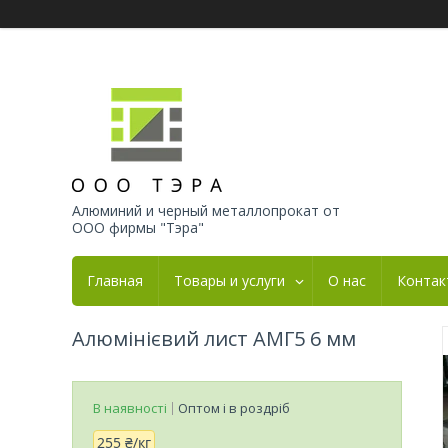
Алюминий и черный металлопрокат от
ООО фирмы "Тэра"
Главная
Товары и услуги
О нас
Контак
Алюмінієвий лист АМГ5 6 мм
В наявності
Оптом і в роздріб
255 ₴/кг