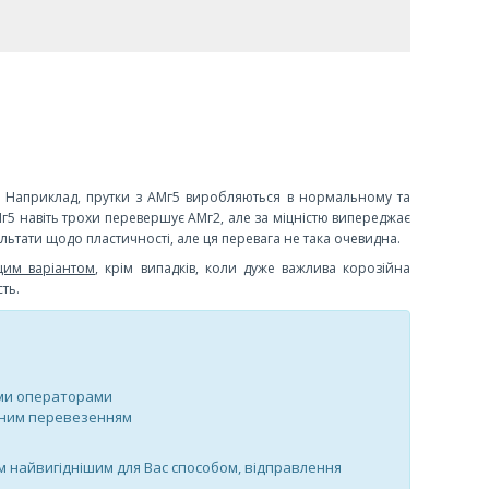
. Наприклад, прутки з АМг5 виробляються в нормальному та
г5 навіть трохи перевершує АМг2, але за міцністю випереджає
ультати щодо пластичності, але ця перевага не така очевидна.
щим варіантом
, крім випадків, коли дуже важлива корозійна
ть.
ими операторами
утним перевезенням
м найвигіднішим для Вас способом, відправлення