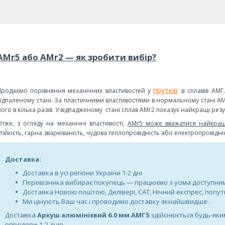
АМг5 або АМг2 — як зробити вибір?
прутків
Продаємо порівняння механічних властивостей у
зі сплавів АМГ
відпаленому стані. За пластичними властивостями в нормальному стані АМ
його в кілька разів. У відпадженому стані сплав АМг2 показує найкращі рез
Отже, з огляду на механічні властивості,
АМг5 може вважатися найкра
стійкість, гарна зварюваність, чудова теплопровідність або електропровідніс
Доставка:
Доставка в усі регіони України 1-2 дні
Перевізника вибирає покупець — працюємо з усіма доступн
Доставка Новою поштою, Делівері, САТ, Нічний експрес, поп
Ми цінують Ваш час і проводимо доставку якнайшвидше.
Доставка
Аркуш алюмінієвий 6.0 мм АМГ5
здійснюється будь-яки
впродовж 1-2 днів.