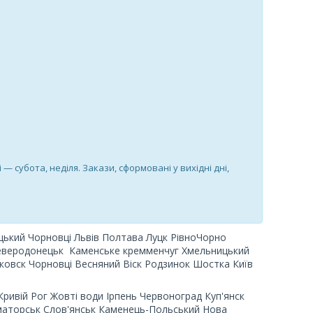
і — субота, неділя. Закази, сформовані у вихідні дні,
цький Чорновці
Львів Полтава Луцк РівноЧорно
еверодонецьк Каменське кремменчуг Хмельницький
нковск Чорновці Весняний Віск Родзинок Шостка Київ
ривій Рог Жовті води Ірпень Червоноград Куп'янск
маторськ Слов'янськ Каменець-Польський Нова