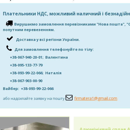
Плательники НДС, можливий наличний і безнадійн
Вирушаємо замовлення перевізниками "Нова пошта", "САТ"
попутним перевезенням.
Доставка у всі регіони України.
Для замовлення телефонуйте по тілу:
+38-067-940-20-01; Валентина
+38-095-133-77-79
+38-093-99-22-066; Наталія
+38-067-903-00-90
Вайбер: +38-093-99-22-066
firmatera1@gmail.com
або надсилайте заявку на пошту
Алюмінієвий сплав 