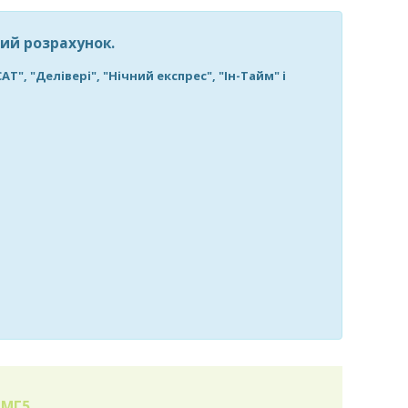
ий розрахунок.
, "Делівері", "Нічний експрес", "Ін-Тайм" і
АМГ5