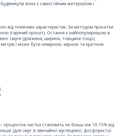
У будівництві вона є самостійним матеріалом і
жно від технічних характеристик. За методом прокатки
ною (гарячий прокат). Остання є найпопулярнішою в
левої смуги (довжина, ширина, товщина тощо)
 метрів і може бути немірною, мірною та кратною
;
.
 процентна частка становить не більш ніж 10-15% від
ільше (для смуг зі звичайної вуглецевої, фосфористої