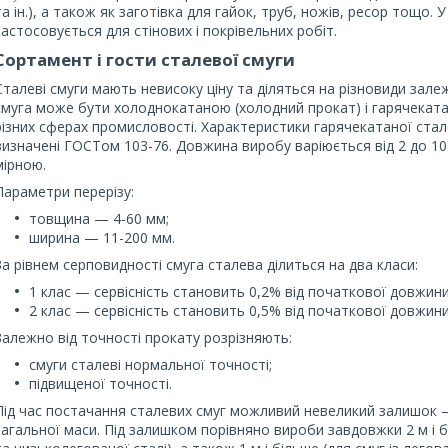
та ін.), а також як заготівка для гайок, труб, ножів, ресор тощо. 
застосовується для стінових і покрівельних робіт.
Сортамент і гости сталевої смуги
Сталеві смуги мають невисоку ціну та діляться на різновиди зале
смуга може бути холоднокатаною (холодний прокат) і гарячеката
різних сферах промисловості. Характеристики гарячекатаної ста
визначені ГОСТом 103-76. Довжина виробу варіюється від 2 до 10
мірною.
Параметри перерізу:
товщина — 4-60 мм;
ширина — 11-200 мм.
За рівнем серповидності смуга сталева ділиться на два класи:
1 клас — сервісність становить 0,2% від початкової довжини
2 клас — сервісність становить 0,5% від початкової довжини
Залежно від точності прокату розрізняють:
смуги сталеві нормальної точності;
підвищеної точності.
Під час постачання сталевих смуг можливий невеликий залишок —
загальної маси. Під залишком порівняно вироби завдовжки 2 м і б