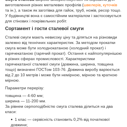
виготовлення різних металевих профілів (
швелерів
,
куточків
та ін.), а також як заготівка для гайок, труб, ножів, ресор тощо.
У будівництві вона є самостійним матеріалом і застосовується
для стінових і покрівельних робіт.
Сортамент і гости
сталевої смуги
Сталеві смуги мають невисоку ціну та діляться на різновиди
залежно від технічних характеристик. За методом прокатки
смуга може бути холоднокатаною (холодний прокат) і
гарячекатаною (гарячий прокат). Остання є найпопулярнішою
в різних сферах промисловості. Характеристики
гарячекатаної сталевої смуги (довжина, ширина, товщина
тощо) визначені ГОСТом 103-76. Довжина виробу варіюється
від 2 до 10 метрів і може бути немірною, мірною та кратною
мірною.
Параметри перерізу:
товщина — 4-60 мм;
ширина — 11-200 мм.
За рівнем серпоподібністю смуга сталева ділиться на два
класи:
1 клас — сервісність становить 0,2% від початкової
довжини;