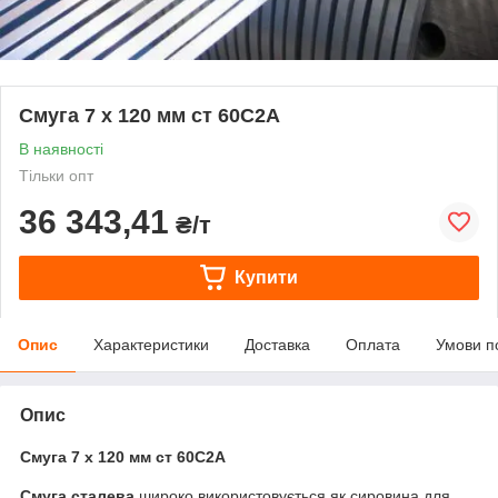
Смуга 7 х 120 мм ст 60С2А
В наявності
Тільки опт
36 343,41
₴/т
Купити
Опис
Характеристики
Доставка
Оплата
Умови п
Опис
Смуга 7 х 120 мм ст 60С2А
Смуга сталева
широко використовується як сировина для