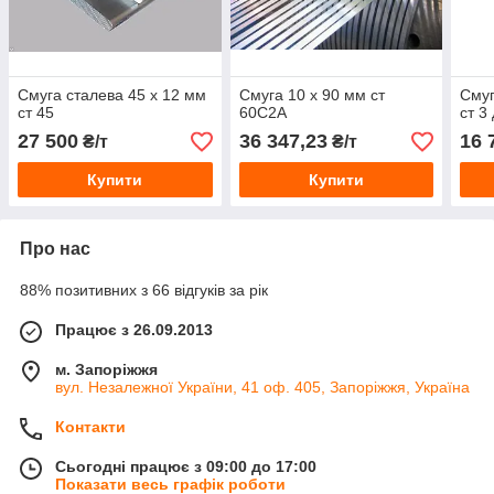
Смуга сталева 45 х 12 мм
Смуга 10 х 90 мм ст
Смуг
ст 45
60С2А
ст 3
27 500
36 347,23
16 
₴/т
₴/т
Купити
Купити
Про нас
88% позитивних з 66 відгуків за рік
Працює з 26.09.2013
м. Запоріжжя
вул. Незалежної України, 41 оф. 405, Запоріжжя, Україна
Контакти
Сьогодні працює з 09:00 до 17:00
Показати весь графік роботи