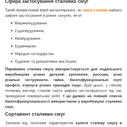
Сфера застосування сталевих смуг
Такий промисловий виріб металопрокату, як
смуга сталева
найшло
широке застосування в різних галузях, як-от:
Машинобудування
Суднобудування,
Авіабудування
Будівництво
Народне господарство
Художнє та декоративне мистецтво
Переважно сталева смуга
використовується для подальшого
виробництва різних деталей: кріплення, рессори, різні
різальні інструменти, гайки, багатофункціональні гнуті
профілі, корпуси різних приладів тощо.
Крім цього, у своєму
готовому вигляді сталеві смуги широко застосовуються під час
проведення покрівельних робіт.
І це далеко не повний список
багатофункціональності використання у виробництві сталевих
смуг.
Сортамент сталевих смуг
Залежно від технічних характеристик
купити сталеву смугу в