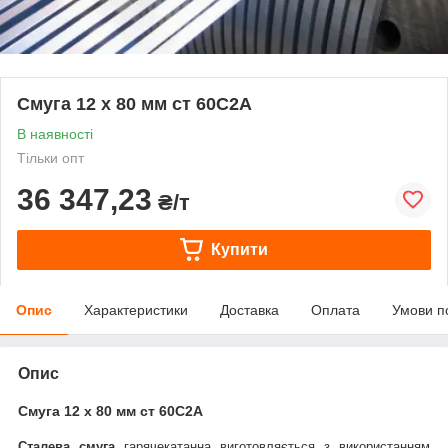
Смуга 12 х 80 мм ст 60С2А
В наявності
Тільки опт
36 347,23
₴/т
Купити
Опис
Характеристики
Доставка
Оплата
Умови п
Опис
Смуга 12 х 80 мм ст 60С2А
Сталева смуга
гарячекатанна виготовляється з використанням