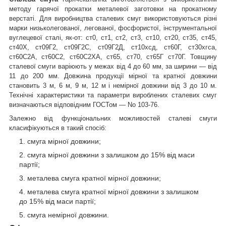
методу гарячої прокатки металевої заготовки на прокатному
верстаті. Для виробництва сталевих смуг використовуються різні
марки низьколегованої, легованої, фосфористої, інструментальної
вуглецевої сталі, як-от: ст0, ст1, ст2, ст3, ст10, ст20, ст35, ст45,
ст40Х, ст09Г2, ст09Г2С, ст09Г2Д, ст10хсд, ст60Г, ст30хгса,
ст60С2А, ст60С2, ст60С2ХА, ст65, ст70, ст65Г ст70Г. Товщину
сталевої смуги варіюють у межах від 4 до 60 мм, за ширини — від
11 до 200 мм. Довжина продукції мірної та кратної довжини
становить 3 м, 6 м, 9 м, 12 м і немірної довжини від 3 до 10 м.
Технічні характеристики та параметри вироблених сталевих смуг
визначаються відповідним ГОСТом — No 103-76.
Залежно від функціональних можливостей сталеві смуги
класифікуються в такий спосіб:
смуга мірної довжини;
смуга мірної довжини з залишком до 15% від маси
партії;
металева смуга кратної мірної довжини;
металева смуга кратної мірної довжини з залишком
до 15% від маси партії;
смуга немірної довжини.