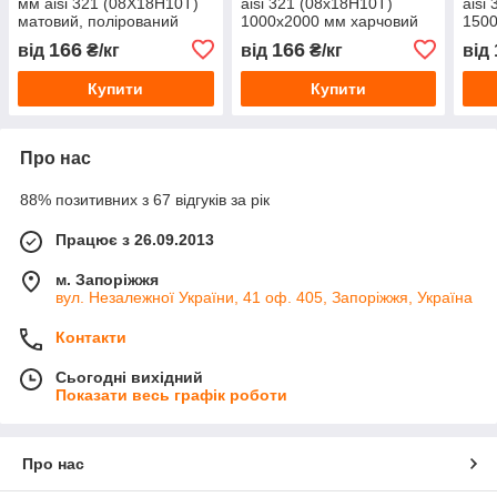
мм aisi 321 (08Х18Н10Т)
aisi 321 (08х18Н10Т)
aisi
матовий, полірований
1000х2000 мм харчовий
1500
харчовий.
жароміцний
мато
166
166
від
₴/кг
від
₴/кг
від
Купити
Купити
Про нас
88% позитивних з 67 відгуків за рік
Працює з 26.09.2013
м. Запоріжжя
вул. Незалежної України, 41 оф. 405, Запоріжжя, Україна
Контакти
Сьогодні вихідний
Показати весь графік роботи
Про нас