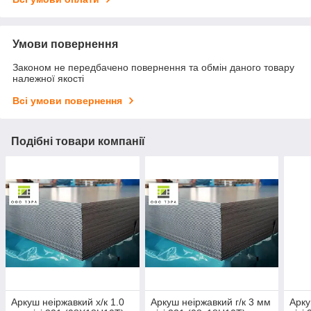
Умови повернення
Законом не передбачено повернення та обмін даного товару
належної якості
Всі умови повернення
Подібні товари компанії
Аркуш неіржавкий х/к 1.0
Аркуш неіржавкий г/к 3 мм
Арку