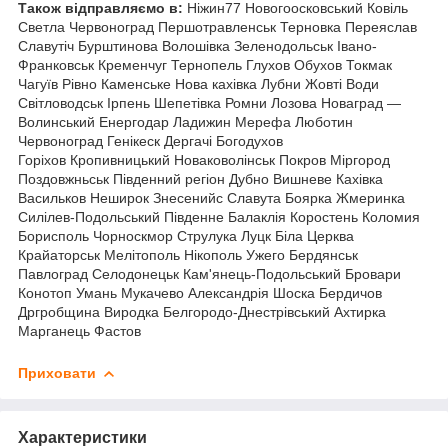
Також відправляємо в:
Ніжин77 Новогоосковський Ковіль
Светла Червоноград Першотравленськ Терновка Переяслав
Славутіч Бурштинова Волошівка Зеленодольськ Івано-
Франковськ Кременчуг Тернопель
Глухов Обухов Токмак
Чагуїв Рівно Каменське Нова кахівка Лубни Жовті Води
Світловодськ Ірпень Шепетівка Ромни Лозова Новаград —
Волинський Енергодар Ладижин Мерефа Люботин
Червоноград Генікеск Дергачі Богодухов
Горіхов Кропивницький Новаковолінськ Покров Міргород
Поздовжньськ Південний регіон Дубно Вишневе Кахівка
Васильков Неширок Знесенийс Славута Боярка Жмеринка
Силілев-Подольський Південне Балаклія Коростень Коломия
Борисполь Чорноскмор Струлука Луцк Біла Церква
Крайаторськ Мелітополь Нікополь Ужего Бердянськ
Павлоград Селодонецьк Кам'янець-Подольський Бровари
Конотоп Умань Мукачево Александрія Шоска Бердичов
Дргробщина Виродка Белгородо-Днестрівський Ахтирка
Марганець Фастов
Приховати
Характеристики