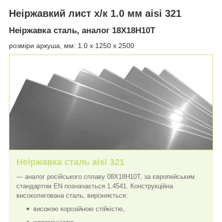
Неіржавкий лист х/к 1.0 мм aisi 321
Неіржавка сталь, аналог 18Х18Н10Т
розміри аркуша, мм: 1.0 х 1250 х 2500
Неіржавка сталь aisi 321
— аналог російського сплаву 08Х18Н10Т, за європейським
стандартом EN позначається 1.4541. Конструкційна
високолегована сталь, вирізняється:
високою корозійною стійкістю,