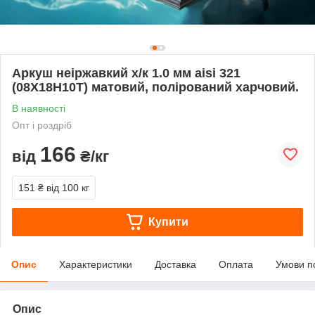
Аркуш неіржавкий х/к 1.0 мм aisi 321
(08Х18Н10Т) матовий, полірований харчовий.
В наявності
Опт і роздріб
166
від
₴/кг
151 ₴
від 100 кг
Купити
Опис
Характеристики
Доставка
Оплата
Умови п
Опис