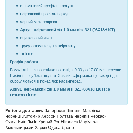
алюмінієвий профіль і аркуш
неіржавкий профіль і аркуш
чорний металопрокат
Аркуш неіржавкий х/к 1.0 мм aisi 321 (08Х18Н10Т)
оцинкований лист
трубу алюмінієву та неіржавку
та інше
Графік роботи
Робочі дні —
з понеділка по п'яті, з 9-00 до 17-00 без перерви.
Вихідні — субота, неділя. Закази, сформовані у вихідні дні,
обробляються в понеділок насамперед.
Аркуш неіржавкий х/к 1.0 мм aisi 321 (08Х18Н10Т)
за
низькою ціною.
Регіони доставки:
Запоріжжя Вінниця Макеївка
Чорниці Житомир Херсон Полтава Чернігів Черкаси
Суми
Київ Львів Кривий Рог Ніколаєв Маріуполь
Хмельницький Харків Одеса Днепр