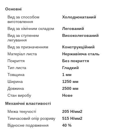
Основні
Вид за способом
Холоднокатаний
виготовлення
Вид за хімічним складом
Легований
Вид за ступенем
Високолегований
легування
Вид за призначенням
Конструкційний
Матеріал листа
Нержавіюча сталь
Покриття
Без покриття
Тип листа
Гладкий
Товщина
1 мм
Ширина
1250 мм
Довжина
2500 мм
Стан виробу
Нове
Механічні властивості
Межа текучості
205 Н/мм2
Тимчасовий опір розриву
515 Н/мм2
Відносне подовження
40 %