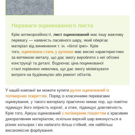
Переваги оцинкованого листа
Крім антикорозійності,
лист оцинкований
має іншу важливу
перевагу — наявність пасивного шару, який оберігає
матеріал від виникнення т. ін. «білої іржі». Крім
того,
оцинкована сталь у рулонах
має високі характеристики
за витяжкою металу, що дає змогу виробляти з неї об'ємні
конструкції та деталі. Водночас ціна поцинкованої
сталі
порівняно невелика, що дає змогу мінімізувати
витрати на будівництво або ремонт об'єктів.
У нашій компанії ви можете купити
рулон оцинкований із
полімерним покриттям
. Поряд із класичними перевагами
оцинкування, у такого матеріалу практично немає пор, що помітно
підвищує його опірність корозії, а отже, підвищує довговічність.
Крім того, Аркуш оцинкований
з полімерним покриттям
є красивим
декоративним матеріалом, оскільки верхній шар виконується в
різних кольорах і він набагато більш стійкий, ніж найбільш
високоякісне фарбування.