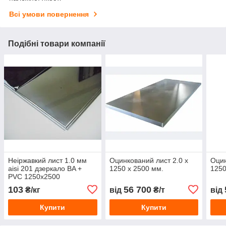
Всі умови повернення
Подібні товари компанії
Неіржавкий лист 1.0 мм
Оцинкований лист 2.0 х
Оцин
aisi 201 дзеркало BA +
1250 х 2500 мм.
1250
PVC 1250х2500
103
56 700
₴/кг
від
₴/т
від
Купити
Купити