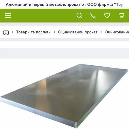
Алюминий и черный металлопрокат от ООО фирмы "Тэра"
Товари та послуги
Оцинкований прокат
Оцинкованн