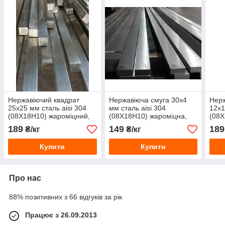
Нержавіючий квадрат
Нержавіюча смуга 30x4
Нерж
25х25 мм сталь aisi 304
мм сталь aisi 304
12х1
(08Х18Н10) жароміцний,
(08Х18Н10) жароміцна,
(08Х
кислотостійкий
кислотостійка
кисл
189
149
189
₴/кг
₴/кг
Купити
Купити
Про нас
88% позитивних з 66 відгуків за рік
Працює з 26.09.2013