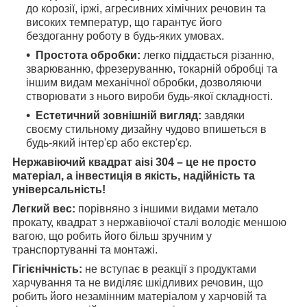
до корозії, іржі, агресивних хімічних речовин та
високих температур, що гарантує його
бездоганну роботу в будь-яких умовах.
Простота обробки:
легко піддається різанню,
зварюванню, фрезеруванню, токарній обробці та
іншим видам механічної обробки, дозволяючи
створювати з нього вироби будь-якої складності.
Естетичний зовнішній вигляд:
завдяки
своєму стильному дизайну чудово впишеться в
будь-який інтер'єр або екстер'єр.
Нержавіючий квадрат aisi 304 – це не просто
матеріал, а інвестиція в якість, надійність та
універсальність!
Легкий вес:
порівняно з іншими видами метало
прокату, квадрат з нержавіючої сталі володіє меншою
вагою, що робить його більш зручним у
транспортуванні та монтажі.
Гігієнічність:
не вступає в реакції з продуктами
харчування та не виділяє шкідливих речовин, що
робить його незамінним матеріалом у харчовій та