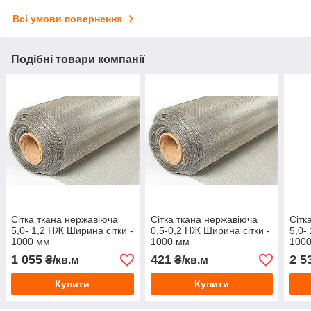
Всі умови повернення
Подібні товари компанії
Сітка ткана нержавіюча
Сітка ткана нержавіюча
Сітк
5,0- 1,2 НЖ Ширина сітки -
0,5-0,2 НЖ Ширина сітки -
5,0-
1000 мм
1000 мм
100
1 055
421
2 5
₴/кв.м
₴/кв.м
Купити
Купити