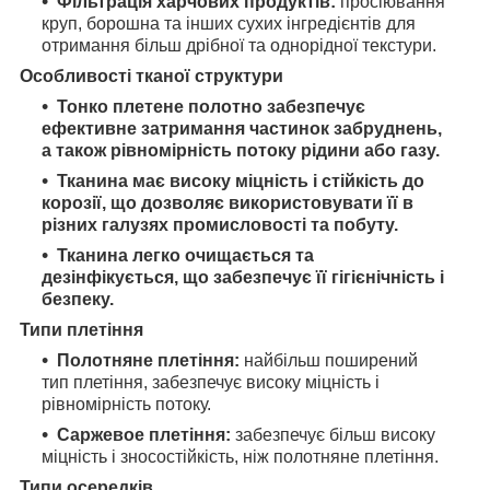
Фільтрація харчових продуктів:
просіювання
круп, борошна та інших сухих інгредієнтів для
отримання більш дрібної та однорідної текстури.
Особливості тканої структури
Тонко плетене полотно забезпечує
ефективне затримання частинок забруднень,
а також рівномірність потоку рідини або газу.
Тканина має високу міцність і стійкість до
корозії, що дозволяє використовувати її в
різних галузях промисловості та побуту.
Тканина легко очищається та
дезінфікується, що забезпечує її гігієнічність і
безпеку.
Типи плетіння
Полотняне плетіння:
найбільш поширений
тип плетіння, забезпечує високу міцність і
рівномірність потоку.
Саржевое плетіння:
забезпечує більш високу
міцність і зносостійкість, ніж полотняне плетіння.
Типи осередків