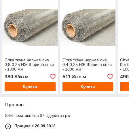
Сітка ткана нержавіюча
Сітка ткана нержавіюча
Сітк
0,8-0,25 НЖ Ширина сітки
0,4-0,25 НЖ Ширина сітки
0,5-
- 1000 мм
- 1000 мм
- 10
380
511
490
₴/кв.м
₴/кв.м
Купити
Купити
Про нас
88% позитивних з 67 відгуків за рік
Працює з 26.09.2013