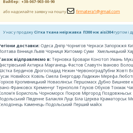
Вайбер: +38-067-903-00-90
firmatera1@gmail.com
або надсилайте заявку на пошту
У нас у продажу
Сітка ткана неіржавка П300 нж aisi304
гуртом і 
Регіони доставки:
Одеса Дніпр Чорнигов Черкаси Запоріжжя Киї
Полтава Вінниця Львів Чорниця Житомир Суми
Хмельницький Хар
Також відправляємо в:
Терновка Бровари Конотоп Умань Мука
Дністрівський Ахтирка Марганець Фастов Славутіч Іваново Волош
Шістка Бердичов Дрогоспадад Нежин ЧервоноградЛубни Жовті Во
Гусак Новийоск Ковіль Смела Енергодар Ладижин Мерефа Люботи
Горіхов Кропивницький Новаолінськ Першомаск Дубно Вишневе к
Івано-Франковск Кременчуг Тернополя
Глухов Обухов Токмак Ча
Колом'я Борисполь Чорноморск Покров Міргород Поздовжньськ 
Подольський Південне Балаклія Луцк Біла Церква Краматорськ М
Селодонець Каменець-Подольський Перший майск