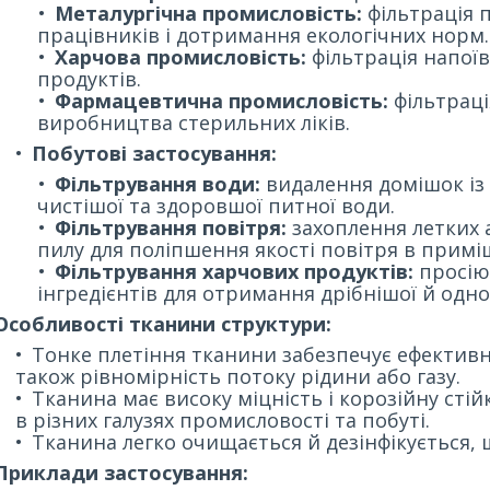
Металургічна промисловість:
фільтрація 
працівників і дотримання екологічних норм.
Харчова промисловість:
фільтрація напоїв
продуктів.
Фармацевтична промисловість:
фільтраці
виробництва стерильних ліків.
Побутові застосування:
Фільтрування води:
видалення домішок із
чистішої та здоровшої питної води.
Фільтрування повітря:
захоплення летких а
пилу для поліпшення якості повітря в примі
Фільтрування харчових продуктів:
просію
інгредієнтів для отримання дрібнішої й одно
Особливості тканини структури:
Тонке плетіння тканини забезпечує ефектив
також рівномірність потоку рідини або газу.
Тканина має високу міцність і корозійну стій
в різних галузях промисловості та побуті.
Тканина легко очищається й дезінфікується, що 
Приклади застосування: