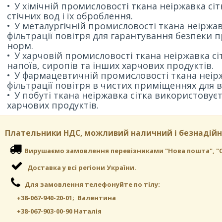
У хімічній промисловості ткана неіржавка с
стічних вод і їх оброблення.
У металургічній промисловості ткана неіржав
фільтрації повітря для гарантування безпеки 
норм.
У харчовій промисловості ткана неіржавка сі
напоїв, сиропів та інших харчових продуктів.
У фармацевтичній промисловості ткана неірж
фільтрації повітря в чистих приміщеннях для 
У побуті ткана неіржавка сітка використовуєт
харчових продуктів.
Плательники НДС, можливий наличний і безнадійн
Вирушаємо замовлення перевізниками "Нова пошта", "СА
Доставка у всі регіони України.
Для замовлення телефонуйте по тілу:
+38-067-940-20-01; Валентина
+38-067-903-00-90 Наталія