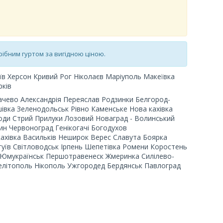
дрібним гуртом за вигідною ціною.
в Херсон Кривий Рог Ніколаєв Маріуполь Макеївка
ків
чево Александрія Переяслав Родзинки Белгород-
івка Зеленодольськ Рівно Каменське Нова кахівка
ди Стрий Прилуки Лозовий Новаград - Волинський
н Червоноград Генікогачі Богодухов
ахівка Васильків Неширок Верес Славута Боярка
гуїв Світловодськ Ірпень Шепетівка Ромени Коростень
Юмукраїнськ Першотравенеск Жмеринка Силілево-
елітополь Нікополь Ужгородед Бердянськ Павлоград