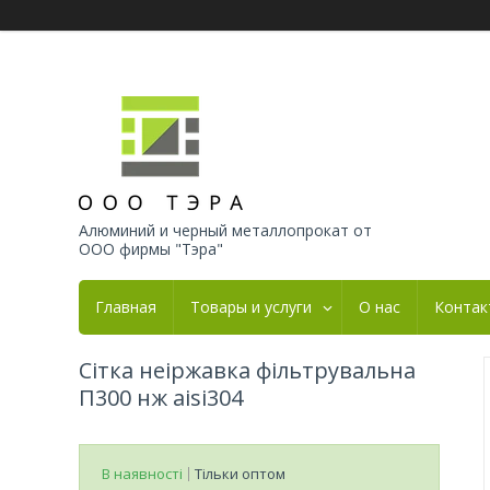
Алюминий и черный металлопрокат от
ООО фирмы "Тэра"
Главная
Товары и услуги
О нас
Контак
Сітка неіржавка фільтрувальна
П300 нж aisi304
В наявності
Тільки оптом