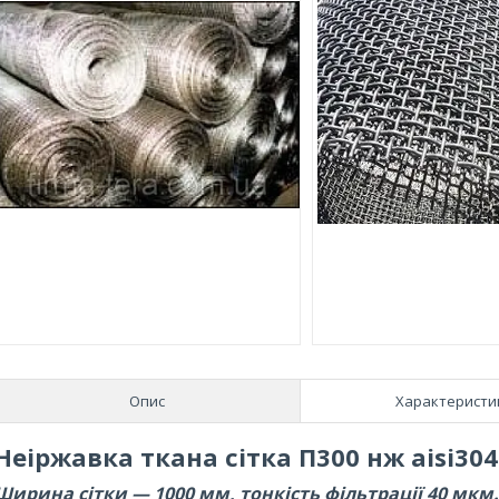
Опис
Характеристи
Неіржавка ткана сітка П300 нж aisi304
Ширина сітки — 1000 мм, тонкість фільтрації 40 мкм