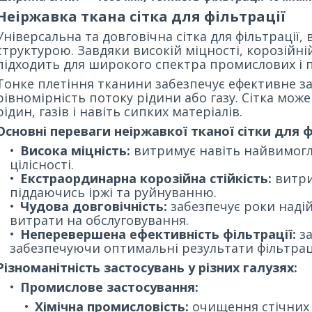
Неіржавка ткана сітка для фільтрації
Універсальна та довговічна сітка для фільтрації,
структурою. Завдяки високій міцності, корозійній 
підходить для широкого спектра промислових і п
Тонке плетіння тканини забезпечує ефективне з
рівномірність потоку рідини або газу. Сітка мож
рідин, газів і навіть сипких матеріалів.
Основні переваги неіржавкої тканої сітки для ф
Висока міцність:
витримує навіть найвимогли
цілісності.
Екстраординарна корозійна стійкість:
витрим
піддаючись іржі та руйнуванню.
Чудова довговічність:
забезпечує роки надійн
витрати на обслуговування.
Неперевершена ефективність фільтрації:
за
забезпечуючи оптимальні результати фільтраці
Різноманітність застосувань у різних галузях:
Промислове застосування:
Хімічна промисловість:
очищення стічних в