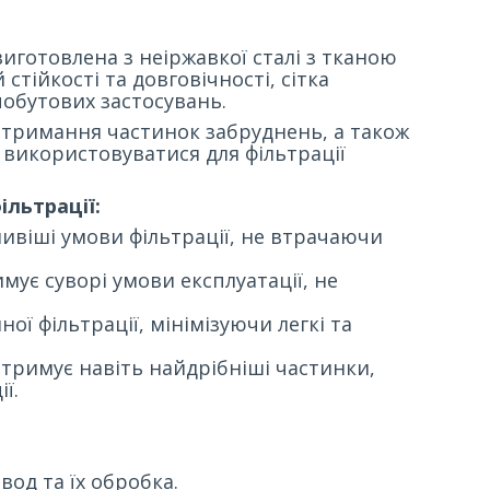
 виготовлена з неіржавкої сталі з тканою
стійкості та довговічності, сітка
обутових застосувань.
атримання частинок забруднень, а також
е використовуватися для фільтрації
ільтрації:
віші умови фільтрації, не втрачаючи
ує суворі умови експлуатації, не
ої фільтрації, мінімізуючи легкі та
тримує навіть найдрібніші частинки,
ї.
од та їх обробка.