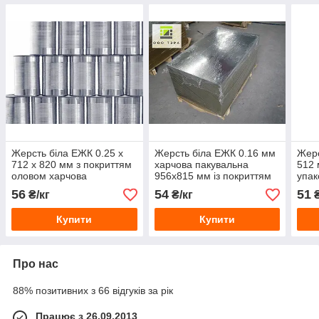
Жерсть біла ЕЖК 0.25 х
Жерсть біла ЕЖК 0.16 мм
Жерс
712 х 820 мм з покриттям
харчова пакувальна
512 
оловом харчова
956х815 мм із покриттям
упак
оловом
56
54
51
₴/кг
₴/кг
₴
Купити
Купити
Про нас
88% позитивних з 66 відгуків за рік
Працює з 26.09.2013