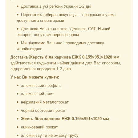
Доставка в усі регіони України 1-2 дні
Перевізника обирає покупець — працюємо з усіма
доступними операторами
Доставка Новою поштою, Делівері, САТ, Нічний
експрес, попутним перевезенням
Ми цінуюємо Ваш час і проводимо доставку
якнайшвидше.
Доставка
Жерсть біла харчова ЕЖК 0.155×951×1020
мм
здійснюється будь-яким найвигіднішим для Вас способом,
відправлення впродовж 1-2 днів.
У нас Ви можете купити:
алюмінієвий профіль
алюмінієвий лист
неіржавкий металопрокат
чорний сортовий прокат
Жесть біла харчова ЕЖК 0.155×951×1020
мм
оцинкований прокат
алюмінієву та неіржавку трубу