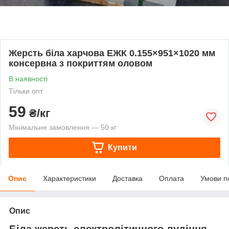
Жерсть біла харчова ЕЖК 0.155×951×1020 мм
консервна з покриттям оловом
В наявності
Тільки опт
59
₴/кг
Мінімальне замовлення — 50 кг
Купити
Опис
Характеристики
Доставка
Оплата
Умови п
Опис
Біла жерсть електролітичного лудіння