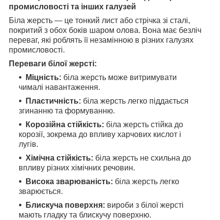
промисловості та інших галузей
Біла жерсть — це тонкий лист або стрічка зі сталі,
покритий з обох боків шаром олова. Вона має безліч
переваг, які роблять її незамінною в різних галузях
промисловості.
Переваги білої жерсті:
Міцність:
біла жерсть може витримувати
чималі навантаження.
Пластичність:
біла жерсть легко піддається
згинанню та формуванню.
Корозійна стійкість:
біла жерсть стійка до
корозії, зокрема до впливу харчових кислот і
лугів.
Хімічна стійкість:
біла жерсть не схильна до
впливу різних хімічних речовин.
Висока зварюваність:
біла жерсть легко
зварюється.
Блискуча поверхня:
вироби з білої жерсті
мають гладку та блискучу поверхню.