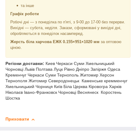
та інше
Графік роботи
Робочі дні —
з понеділка по п'яті, з 9-00 до 17-00 без перерви.
Вихідні — субота, неділя. Закази, сформовані у вихідні дні,
обробляються в понеділок насамперед.
Жерсть біла харчова ЕЖК 0.155×951×1020
мм
за оптовою
ціною.
Регіони доставки:
Киев Черкаси Суми Хмельницький
Чорновці
Львів Полтава Луцк Рівно Дніпро Запіржя Одеса
Кременчуг Черкаси Суми Тернополь Житомир Херсон
Тернополя Житомир Северодонецьк Каменське кремменчуг
Хмельницький Чорниця
Київ Біла Церква Кіровогра Харків
Ніколаєв Івано-Франковск Чорновці Веснянеск Коростень
Шостка
Приховати