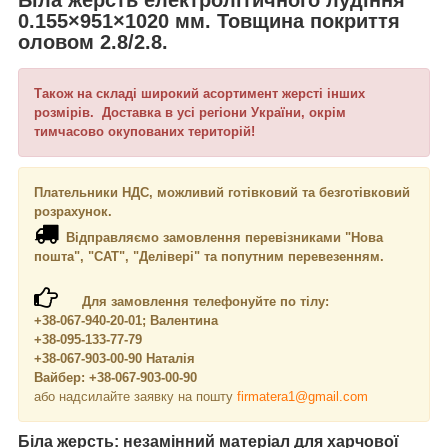
0.155×951×1020 мм. Товщина покриття
оловом 2.8/2.8.
Також на складі широкий асортимент жерсті інших
розмірів. Доставка в усі регіони України, окрім
тимчасово окупованих територій!
Плательники НДС, можливий готівковий та безготівковий
розрахунок.
Відправляємо замовлення перевізниками "Нова
пошта", "САТ", "Делівері" та попутним перевезенням.
Для замовлення телефонуйте по тілу:
+38-067-940-20-01; Валентина
+38-095-133-77-79
+38-067-903-00-90 Наталія
Вайбер: +38-067-903-00-90
або надсилайте заявку на пошту
firmatera1@gmail.com
Біла жерсть: незамінний матеріал для харчової