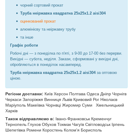
чорний сортовий прокат
Труба неіржавка квадратна 25х25х1.2 aisi304
оцинкований прокат
алюмінієву та неіржавку трубу
та інше
Графік роботи
Робочі дні —
з понеділка по п'яті, з 9-00 до 17-00 без перерви.
Вихідні — субота, неділя. Закази, сформовані у вихідні дні,
обробляються в понеділок насамперед.
Труба неіржавка квадратна 25х25х1.2 aisi304
за оптовою
ціною.
Регіони доставки:
Київ Херсон Полтава Одеса Дніпр Чорнiгв
Черкаси Запоріжжя Винниця Львів Кривовий Рог Ніколаєв
Маріуполь Макеївка Чорнвці Жиромир Суми
Хмельницький
Харків
Також відправляємо в:
Івано-Франковськ Кременчуг
Тернопель
Глухов Обухов Токмак Чагуїв Світловодськ Ірпень
Шепетівка Ромени Коростень Колом'я Борисполь