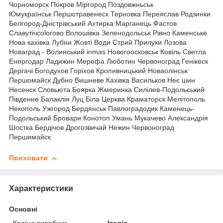
Чорноморск Покров Міргород Поздовжньськ
Юмукраїнськ Першотравенеск Терновка Переяслав Родзинки
Белгород-Дністрівський Ахтирка Марганець Фастов
Славутічcolorово Волошівка Зеленодольськ Рівно Каменське
Нова кахівка Лубни Жовті Води Стрий Прилуки Лозова
Новаград - Волинський inmas Новогоосковськ Ковіль Светла
Енергодар Ладижин Мерефа Люботин Червоноград Генікеск
Дергачі Богодухов Горіхов Кропивницький Новаолінськ
Першомайск Дубно Вишневе Кахівка Васильков Неє шин
Несенск Словьюта Боярка Жмеринка Силілев-Подольський
Південне Балаклія Луц Біла Церква Краматорск Мелітополь
Некополь Ужгород Бердянськ Павлоградодик Каменець-
Подольський Бровари Конотоп Умань Мукачево Александрія
Шостка Бердічов Дрогозвичай Нежин Червоноград
Першимайск
Приховати
Характеристики
Основні
Країна виробник
Італія