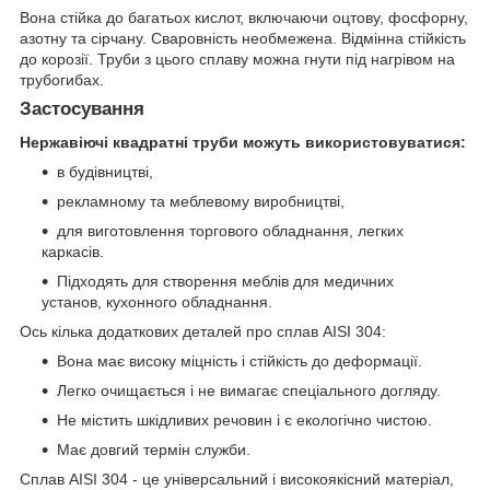
Вона стійка до багатьох кислот, включаючи оцтову, фосфорну,
азотну та сірчану. Сваровність необмежена. Відмінна стійкість
до корозії. Труби з цього сплаву можна гнути під нагрівом на
трубогибах.
Застосування
Нержавіючі квадратні труби можуть використовуватися:
в будівництві,
рекламному та меблевому виробництві,
для виготовлення торгового обладнання, легких
каркасів.
Підходять для створення меблів для медичних
установ, кухонного обладнання.
Ось кілька додаткових деталей про сплав AISI 304:
Вона має високу міцність і стійкість до деформації.
Легко очищається і не вимагає спеціального догляду.
Не містить шкідливих речовин і є екологічно чистою.
Має довгий термін служби.
Сплав AISI 304 - це універсальний і високоякісний матеріал,