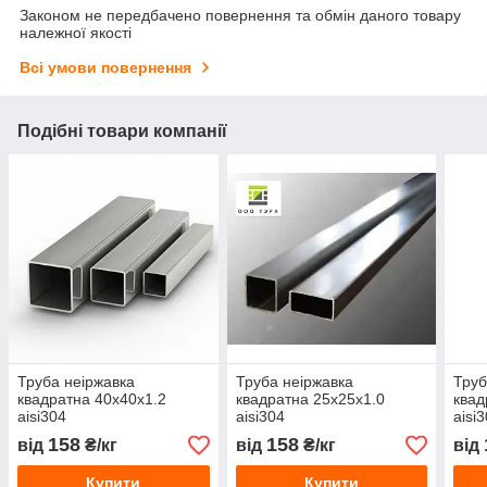
Законом не передбачено повернення та обмін даного товару
належної якості
Всі умови повернення
Подібні товари компанії
Труба неіржавка
Труба неіржавка
Труб
квадратна 40х40х1.2
квадратна 25х25х1.0
квад
aisi304
aisi304
aisi
158
158
від
₴/кг
від
₴/кг
від
Купити
Купити