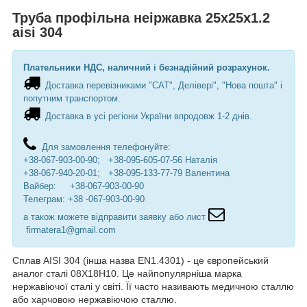
Труба профільна неіржавка 25х25х1.2
aisi 304
Плательники НДС, наличний і безнадійний розрахунок.
Доставка перевізниками "САТ", Делівері", "Нова пошта" і
попутним транспортом.
Доставка в усі регіони України впродовж 1-2 днів.
Для замовлення телефонуйте:
+38-067-903-00-90; +38-095-605-07-56 Наталія
+38-067-940-20-01; +38-095-133-77-79 Валентина
Вайбер: +38-067-903-00-90
Телеграм: +38 -067-903-00-90
а також можете відправити заявку або лист
firmatera1@gmail.com
Сплав AISI 304 (інша назва EN1.4301) - це європейський
аналог сталі 08Х18Н10. Це найпопулярніша марка
нержавіючої сталі у світі. Її часто називають медичною сталлю
або харчовою нержавіючою сталлю.