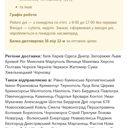
та інше
Графік роботи
Робочі дні —
з понеділка по п'яті, з 9-00 до 17-00 без перерви.
Вихідні — субота, неділя. Закази, сформовані у вихідні дні,
обробляються в понеділок насамперед.
Балка двотаврова 16 мір 12 м
за оптовою ціною.
Регіони доставки:
Київ Харків Одеса Днепр Запоріжжя Львів
Кривой Рог Миколаїв Маріуполь Вінниця Макеївка Херсон
Полтава Чорнiгв Чернігів Черкаси Житомир Суми
Хмельницький Чорновці
Також відправляємо в:
Рівно Каменське Кропив'янський
Івано-Франковськ Кременчуг Тернополь Луцк Біла Церква
Крематорськ Мелітополь Нікопіоль Ужго Бердянск Павлогра
Північнодонець Каменець-Подолья Бровари Контоп Уман
Мукачево Александрія Шостка Бердічов Дріг сортак 678
Новоосківський Ковіль Смела Червоноград Першотравень
Коломия Борисполь Чорноморск Стрий Прилуки Лозова
Новаград - Волинський Енергодар Новеволінськ Родзинк
Белгород-Днестрівський Ахтирка Марганець Фастов Нова