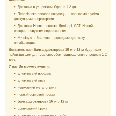
Доставка в усі регіони України 1-2 дні
Перевізника вибирає покупець — працюємо з усіма
доступними операторами
Доставка Новою поштою, Делівері, САТ, Нічний
експрес, попутним перевезенням
Ми цінують Ваш час і проводимо доставку
якнайшвидше.
Доставляється
Балка двотаврова 16 мір 12 м
будь-яким
найвигіднішим для Вас способом, відправлення впродовж 1-2
днів.
У нас Ви можете купити:
алюмінієвий профіль
алюмінієвий лист
неіржавкий металопрокат
чорний сортовий прокат
Балка двотаврова 16 мір 12 м
оцинкований прокат
алюмінієву та неіржавку трубу