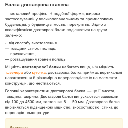
Балка двотаврова сталева
— металевий профіль Н-подібної форми, широко
застосовуваний у великопопанельному та промисловому
будівництві, у будівництві мостів, перекриттів. Згідно з
класифікацією двотаврові балки поділяються на групи
залежно:
- від способу виготовлення
― товщини стінок і полиць,
― призначення,
― розташування граней полиць.
Міцність
двотаврової балки
набагато вища, ніж міцність
швелера
або
куточка
, двотаврова балка приймає вертикальні
навантаження й рівномірно перерозподіляє їх на елементи
конструкцій, що нестиаються.
Головні характеристики двотаврової балки — це її висота,
товщина, ширина. Двотаврові балки випускаються заввишки
від 100 до 4500 мм, завтовшки 8 — 50 мм. Двотаврова балка
вирізняється підвищеною міцністю, зносостійкістю, стійка до
перепадів температури.
Доставка: