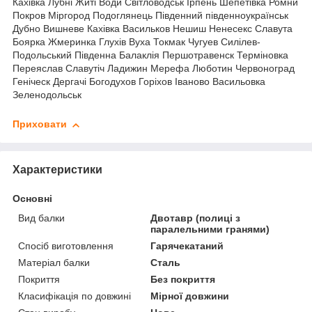
Кахівка Лубні Житі Води Світловодськ Ірпень Шепетівка Ромни
Покров Міргород Подоглянець Південний південноукраїнськ
Дубно Вишневе Кахівка Васильков Нешиш Ненесекс Славута
Боярка Жмеринка Глухів Вуха Токмак Чугуев Силілев-
Подольський Південна Балаклія Першотравенск Терміновка
Переяслав Славутіч Ладижин Мерефа Люботин Червоноград
Геніческ Дергачі Богодухов Горіхов Іваново Васильовка
Зеленодольськ
Приховати
Характеристики
Основні
Вид балки
Двотавр (полиці з
паралельними гранями)
Спосіб виготовлення
Гарячекатаний
Матеріал балки
Сталь
Покриття
Без покриття
Класифікація по довжині
Мірної довжини