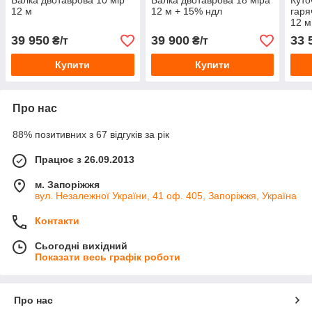
Балка двотаврова 10 мір
Балка двотаврова 18 міра
Куто
12 м
12 м + 15% ндл
гаря
12 м
39 950
39 900
33 
₴/т
₴/т
Купити
Купити
Про нас
88% позитивних з 67 відгуків за рік
Працює з 26.09.2013
м. Запоріжжя
вул. Незалежної України, 41 оф. 405, Запоріжжя, Україна
Контакти
Сьогодні вихідний
Показати весь графік роботи
Про нас