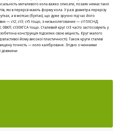
рсальність металевого кола важко описати, позаяк немає такої
ів, які в перерізі мають форму кола. У разі діаметра перерізу
ках, а в мотках (бухтах), що дуже зручно під час його
ових — ст2; ст3; ст5 тощо, з низьколегованих — ст15ХСНД;
0Х; 08КП; ст30ХГСА тощо. Сталевий круг ст3 часто застосовують у
зобетона конструкція підсилює свою міцність. Круг малого
 властивої йому високої пластичності). Також круги сталеві
двищену точність — коло каліброване. Згідно з чинними
ої довжини.