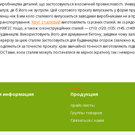
виробництва деталей, що застосовуються в космічній промисловості. Уніве
алузі, де б його не зустріли. Цей сортового прокату випускають у формі прут
менш ніж 8 мм коло сталевого випускається заводами виробниками не в прут
Круг сталевий
транспортування.
виготовляють із різних сталей, як із ряд
т09Г2С тощо, а також із конструкційних сталей — ст10; ст20; ст35; ст45; ст4
будівництві. Використовують його для армування бетону, завдяки чому залі
перерізу за цією сталлю застосовується для будівництва огорож (залежно від
поділяються за точністю прокату: крім звичайної точності виготовляють пі
ГОСТами, кола сталеві можуть постачатися як мірної (кратної), так і немірн
я информация
Продукция
прайс-листы
Группы товаров
о
Связаться с нами