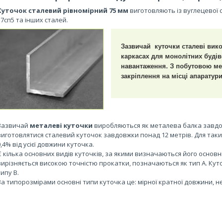
Куточок сталевий рівномірний
75 мм
виготовляють із вуглецевої ст
37сп5 та інших сталей.
Зазвичай куточки сталеві вик
каркасах для монолітних будів
навантаження. З побутовою ме
закріплення на місці апаратур
Зазвичай
металеві куточки
виробляються як металева балка завдо
виготовлятися сталевий куточок завдовжки понад 12 метрів. Для таки
0,4% від усієї довжини куточка.
Є кілька основних видів куточків, за якими визначаються його основн
вирізняється високою точністю прокатки, позначаються як тип А. Куто
типу В.
За типорозмірами основні типи куточка це: мірної кратної довжини, не