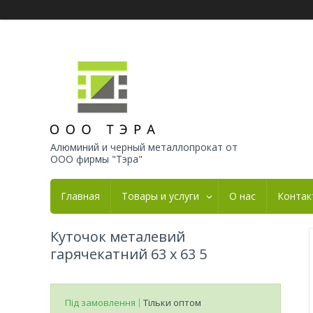
Алюминий и черный металлопрокат от
ООО фирмы "Тэра"
Главная
Товары и услуги
О нас
Контак
Куточок металевий
гарячекатний 63 х 63 5
Під замовлення
Тільки оптом