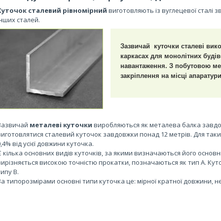
Куточок сталевий рівномірний
виготовляють із вуглецевої сталі зв
інших сталей.
Зазвичай куточки сталеві вик
каркасах для монолітних будів
навантаження. З побутовою мет
закріплення на місці апаратур
Зазвичай
металеві куточки
виробляються як металева балка завдо
виготовлятися сталевий куточок завдовжки понад 12 метрів. Для таки
0,4% від усієї довжини куточка.
Є кілька основних видів куточків, за якими визначаються його основн
вирізняється високою точністю прокатки, позначаються як тип А. Куто
типу В.
За типорозмірами основні типи куточка це: мірної кратної довжини, не