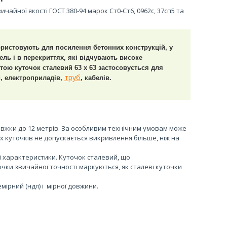
ичайної якості ГОСТ 380-94 марок Ст0-Ст6, 0962с, 37сп5 та
ористовують для посилення бетонних конструкцій, у
ель і в перекриттях, які відчувають високе
ою куточок сталевий 63 х 63 застосовується для
труб
и, електроприладів,
, кабелів.
вжки до 12 метрів. За особливим технічним умовам може
х куточків не допускається викривлення більше, ніж на
і характеристики. Куточок сталевий, що
чки звичайної точності маркуються, як сталеві куточки
мірний (ндл) і мірної довжини.