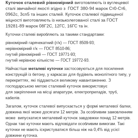
Куточок сталевий рівномірний
виготовляють із вуглецевої
сталі звичайної якості згідно з ГОСТ 380-94 марок Ст0-Ст6,
0962с, 3сп5 та інших сталей. Куточок сталевої підвищеної
міцності виготовляють із низьколегованої сталі за ГОСТ
19281-89 марок 08Г2С, 12ГС, 16ГС та ін.
Куточки сталеві виробляють за такими стандартами:
рівномірний гарячекатний (г/к) — ГОСТ 8509-93;
нерівномірний г/к — ГОСТ 8510-86;
гнутий рівномірний — ГОСТ 19771-93;
гнутий нерівною кількістю — ГОСТ 19772-93.
Найчастіше
металеві куточки
застосовуються для посилення
конструкцій із бетону, у каркасах для будівель монолітного типу, у
перекриттях, які піддаються великому навантаженню. З
господарською метою сталевий куточок використовує
для закріплення на місці апаратури, електроприладів, труб,
кабелів.
Загалом, куточок сталевої випускається у формі металевої балки,
довжина якої може досягати 12 метрів. За особливим замовленням
може випускатися металевий куточок завдовжки понад 12 метрів.
Однак такі куточки мають відповідати особливим вимогам. Такі
куточки не мають іскристуватися більш ніж на 0,4% від усієї
довжини куточка.