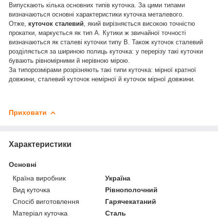
Випускають кілька основних типів куточка. За цими типами
визначаються основні характеристики куточка металевого.
Отже,
куточок сталевий
, який вирізняється високою точністю
прокатки, маркується як тип А. Кутики ж звичайної точності
визначаються як сталеві куточки типу В. Також куточок сталевий
розділяється за шириною полиць куточка: у перерізу такі куточки
бувають рівномірними й нерівною мірою.
За типорозмірами розрізняють такі типи куточка: мірної кратної
довжини, сталевий куточок немірної й куточок мірної довжини.
Приховати
Характеристики
Основні
Країна виробник
Україна
Вид куточка
Рівнополочний
Спосіб виготовлення
Гарячекатаний
Матеріал куточка
Сталь