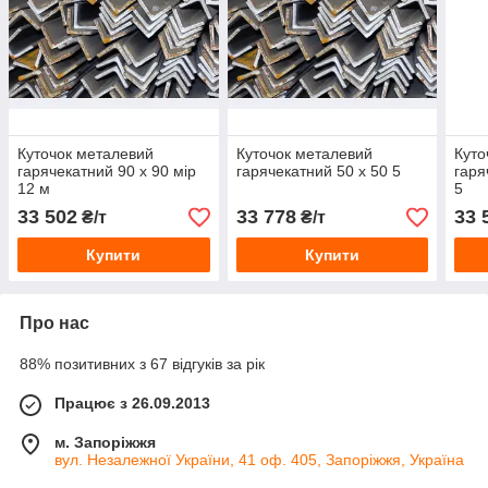
Куточок металевий
Куточок металевий
Куто
гарячекатний 90 х 90 мір
гарячекатний 50 х 50 5
гаря
12 м
5
33 502
33 778
33 
₴/т
₴/т
Купити
Купити
Про нас
88% позитивних з 67 відгуків за рік
Працює з 26.09.2013
м. Запоріжжя
вул. Незалежної України, 41 оф. 405, Запоріжжя, Україна