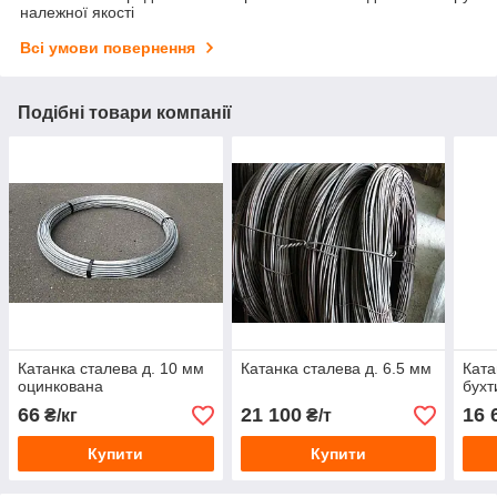
належної якості
Всі умови повернення
Подібні товари компанії
Катанка сталева д. 10 мм
Катанка сталева д. 6.5 мм
Ката
оцинкована
бухт
66
21 100
16 
₴/кг
₴/т
Купити
Купити