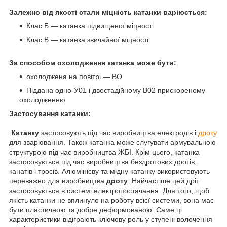
Залежно від якості стали міцність катанки варіюється:
Клас Б — катанка підвищеної міцності
Клас В — катанка звичайної міцності
За способом охолодження катанка може бути:
охолоджена на повітрі — ВО
Піддана одно-У01 і двостадійному В02 прискореному
охолодженню
Застосування катанки:
Катанку
застосовують під час виробництва електродів і
дроту
для зварювання. Також катанка може слугувати армувальною
структурою під час виробництва ЖБІ. Крім цього, катанка
застосовується під час виробництва бездротових дротів,
канатів і тросів. Алюмінієву та мідну катанку використовують
переважно для виробництва
дроту
. Найчастіше цей дріт
застосовується в системі електропостачання. Для того, щоб
якість катанки не вплинуло на роботу всієї системи, вона має
бути пластичною та добре деформованою. Саме ці
характеристики відіграють ключову роль у ступені волочення