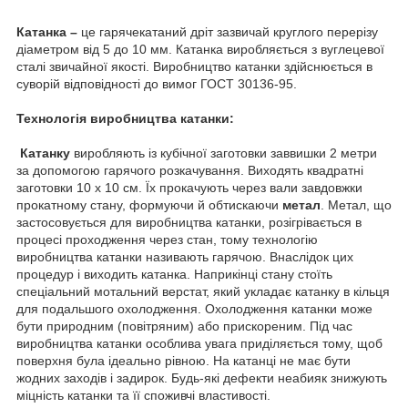
Катанка
–
це гарячекатаний дріт зазвичай круглого перерізу
діаметром від 5 до 10 мм. Катанка виробляється з вуглецевої
сталі звичайної якості. Виробництво катанки здійснюється в
суворій відповідності до вимог ГОСТ 30136-95.
Технологія виробництва катанки:
Катанку
виробляють із кубічної заготовки заввишки 2 метри
за допомогою гарячого розкачування. Виходять квадратні
заготовки 10 х 10 см. Їх прокачують через вали завдовжки
прокатному стану, формуючи й обтискаючи
метал
. Метал, що
застосовується для виробництва катанки, розігрівається в
процесі проходження через стан, тому технологію
виробництва катанки називають гарячою. Внаслідок цих
процедур і виходить катанка. Наприкінці стану стоїть
спеціальний мотальний верстат, який укладає катанку в кільця
для подальшого охолодження. Охолодження катанки може
бути природним (повітряним) або прискореним. Під час
виробництва катанки особлива увага приділяється тому, щоб
поверхня була ідеально рівною. На катанці не має бути
жодних заходів і задирок. Будь-які дефекти неабияк знижують
міцність катанки та її споживчі властивості.