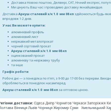
Доставка Новою поштою, Делівері, САТ, Нічний експрес, поп
Ми цінують Ваш час і проводимо доставку якнайшвидше.
Доставка
Аркуш сталевий х/к 1.0 мм 08 кп
здійснюється будь-яки
впродовж 1-2 днів.
У нас Ви можете купити:
алюмінієвий профіль
алюмінієвий лист
неіржавкий металопрокат
чорний сортовий прокат
Аркуш сталевий х/к 1.0 мм 08 кп
оцинкований прокат
алюмінієву та неіржавку трубу
та інше
Графік роботи
Робочі дні —
з понеділка по п'яті, з 9-00 до 17-00 без перерви. Вихідн
обробляються в понеділок насамперед.
Аркуш сталевий х/к 1.0 мм 08 кп
за оптовою ціною.
Регіони доставки:
Одеса Дніпр Чорнигов Черкаси Запоріжжя Киї
Полтава Вінниця Львів Чорниця Жиромир Суми
Хмельницький Хар