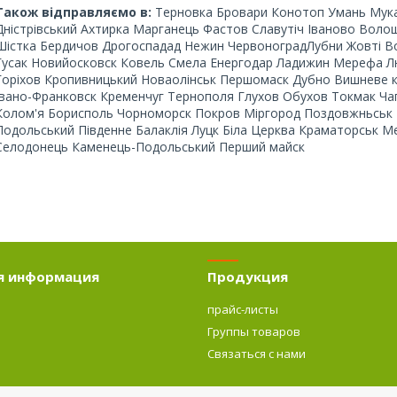
Також відправляємо в:
Терновка Бровари Конотоп Умань Мука
Дністрівський Ахтирка Марганець Фастов Славутіч Іваново Волош
Шістка Бердичов Дрогоспадад Нежин ЧервоноградЛубни Жовті Во
Гусак Новийосковск Ковель Смела Енергодар Ладижин Мерефа Лю
Горіхов Кропивницький Новаолінськ Першомаск Дубно Вишневе к
Івано-Франковск Кременчуг Тернополя
Глухов Обухов Токмак Ча
Колом'я Борисполь Чорноморск Покров Міргород Поздовжньськ 
Подольський Південне Балаклія Луцк Біла Церква Краматорськ М
Селодонець Каменець-Подольський Перший майск
я информация
Продукция
прайс-листы
Группы товаров
о
Связаться с нами