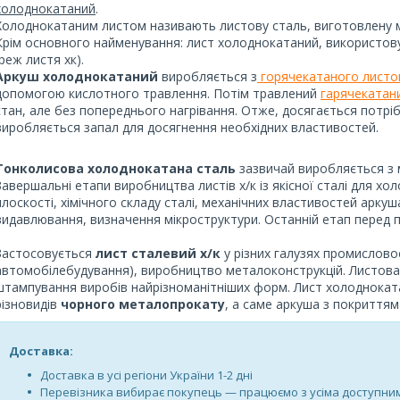
холоднокатаний
.
Холоднокатаним листом називають листову сталь, виготовлену 
Крім основного найменування: лист холоднокатаний, використов
(реж листя хк).
Аркуш холоднокатаний
виробляється з
горячекатаного листо
допомогою кислотного травлення. Потім травлений
гарячекатан
стан, але без попереднього нагрівання. Отже, досягається потрі
виробляється запал для досягнення необхідних властивостей.
Тонколисова холоднокатана сталь
зазвичай виробляється з
Завершальні етапи виробництва листів х/к із якісної сталі для х
плоскості, хімічного складу сталі, механічних властивостей аркуш
видавлювання, визначення мікроструктури. Останній етап перед 
Застосовується
лист сталевий х/к
у різних галузях промислов
автомобілебудування), виробництво металоконструкцій. Листова
штампування виробів найрізноманітніших форм. Лист холоднокат
різновидів
чорного металопрокату
, а саме аркуша з покриттям 
Доставка:
Доставка в усі регіони України 1-2 дні
Перевізника вибирає покупець — працюємо з усіма доступн