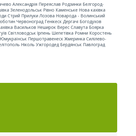
чево Александрія Переяслав Родзинки Белгород-
івка Зеленодольськ Рівно Каменське Нова кахівка
ди Стрий Прилуки Лозова Новарода - Волинський
ботин Червоноград Генікеск Дергачі Богодухов
ахівка Васильков Неширок Верес Славута Боярка
гуїв Світловодськ Ірпень Шепетівка Ромни Коростень
Юмукраїнськ Першотравенеск Жмеринка Силілево-
елітополь Ніколь Ужгородед Бердянськ Павлоград