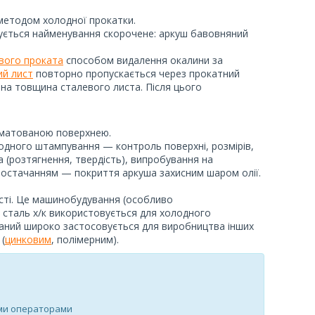
методом холодної прокатки.
ується найменування скорочене: аркуш бавовняний
вого проката
способом видалення окалини за
ий лист
повторно пропускається через прокатний
бна товщина сталевого листа. Після цього
 матованою поверхнею.
олодного штампування — контроль поверхні, розмірів,
а (розтягнення, твердість), випробування на
постачанням — покриття аркуша захисним шаром олії.
ості. Це машинобудування (особливо
 сталь х/к використовується для холодного
аний широко застосовується для виробництва інших
(
цинковим
, полімерним).
ими операторами