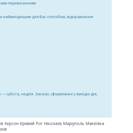
утним перевезенням
м найвигіднішим для Вас способом, відправлення
і — субота, неділя. Закази, сформовані у вихідні дні,
в Херсон Кривий Рог Ніколаєв Маріуполь Макеївка
ків