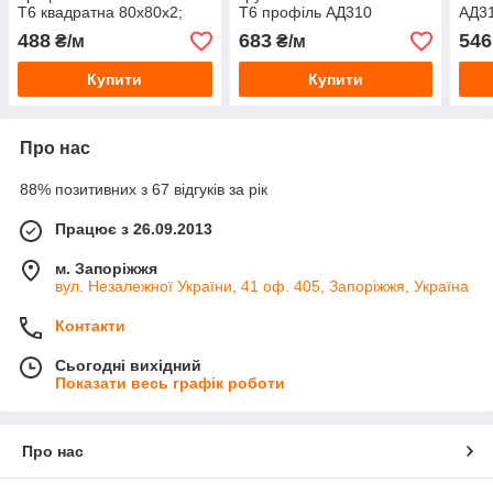
Т6 квадратна 80х80х2;
Т6 профіль АД310
АД31
80х80х3; 80х80х4;
екструзія
488
683
546
₴/м
₴/м
80х80х5 мм АД31Т
Купити
Купити
Про нас
88% позитивних з 67 відгуків за рік
Працює з 26.09.2013
м. Запоріжжя
вул. Незалежної України, 41 оф. 405, Запоріжжя, Україна
Контакти
Сьогодні вихідний
Показати весь графік роботи
Про нас