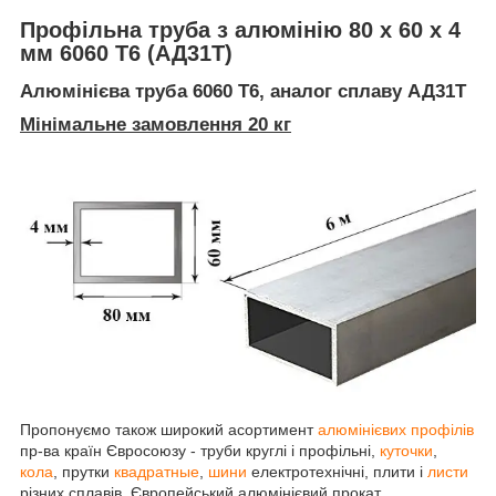
Профільна труба з алюмінію 80 х 60 х 4
мм 6060 Т6 (АД31Т)
Алюмінієва труба 6060 Т6, аналог сплаву АД31Т
Мінімальне замовлення 20 кг
Пропонуємо також широкий асортимент
алюмінієвих профілів
пр-ва країн Євросоюзу - труби круглі і профільні,
куточки
,
кола
, прутки
квадратны
е
,
шини
електротехнічні, плити і
листи
різних сплавів. Європейський алюмінієвий прокат