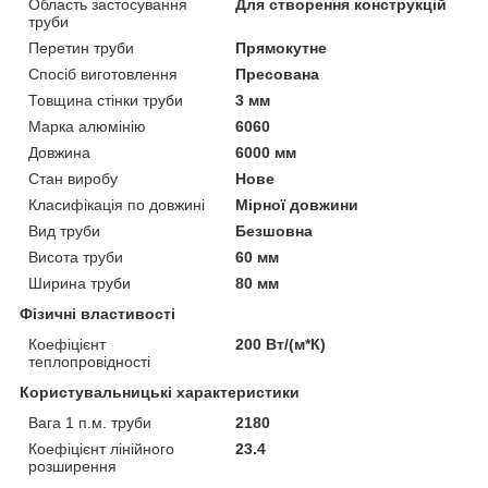
Область застосування
Для створення конструкцій
труби
Перетин труби
Прямокутне
Спосіб виготовлення
Пресована
Товщина стінки труби
3 мм
Марка алюмінію
6060
Довжина
6000 мм
Стан виробу
Нове
Класифікація по довжині
Мірної довжини
Вид труби
Безшовна
Висота труби
60 мм
Ширина труби
80 мм
Фізичні властивості
Коефіцієнт
200 Вт/(м*К)
теплопровідності
Користувальницькі характеристики
Вага 1 п.м. труби
2180
Коефіцієнт лінійного
23.4
розширення