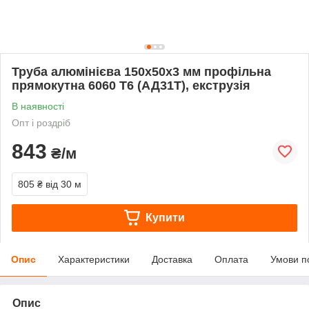
Труба алюмінієва 150х50х3 мм профільна
прямокутна 6060 Т6 (АД31Т), екструзія
В наявності
Опт і роздріб
843
₴/м
805 ₴
від 30 м
Купити
Опис
Характеристики
Доставка
Оплата
Умови п
Опис