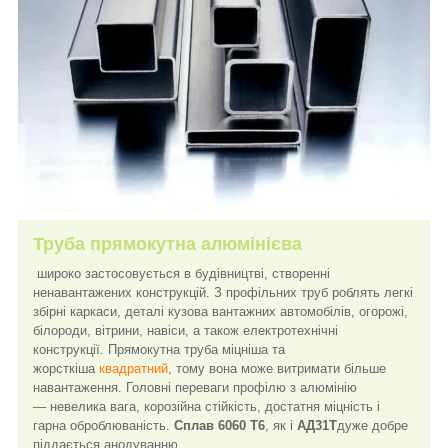
Труба прямокутна алюмінієва
широко застосовується в будівництві, створенні
ненавантажених конструкцій. З профільних труб роблять легкі
збірні каркаси, деталі кузова вантажних автомобілів, огорожі,
білороди, вітрини, навіси, а також електротехнічні
конструкції. Прямокутна труба міцніша та
жорсткіша
квадратний
, тому вона може витримати більше
навантаження. Головні переваги профілю з алюмінію
— невелика вага, корозійна стійкість, достатня міцність і
гарна оброблюваність.
Сплав 6060 Т6
, як і
АД31Т
дуже добре
піддається анодуванню.