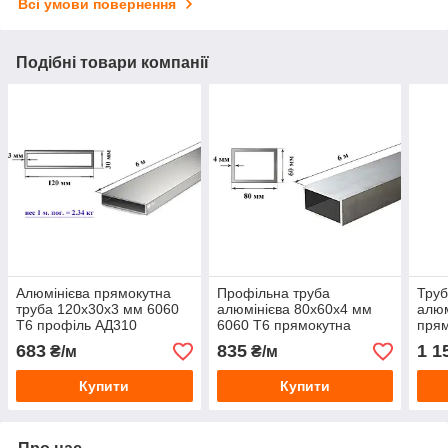
Всі умови повернення
Подібні товари компанії
Алюмінієва прямокутна
Профільна труба
Труб
труба 120х30х3 мм 6060
алюмінієва 80х60х4 мм
алюм
Т6 профіль АД310
6060 Т6 прямокутна
прям
екструзія
пресована АД31Т
(АД3
683
835
1 1
₴/м
₴/м
Купити
Купити