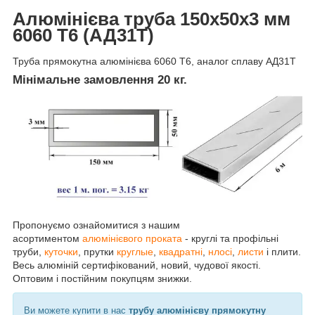
Алюмінієва труба 150х50х3 мм
6060 Т6 (АД31Т)
Труба прямокутна алюмінієва 6060 Т6, аналог сплаву АД31Т
Мінімальне замовлення 20 кг.
Пропонуємо ознайомитися з нашим
асортиментом
алюмінієво
го проката
- круглі та профільні
труби,
куточки
, прутки
кругл
ые
,
квадратні
,
н
лосі
,
листи
і плити.
Весь алюміній сертифікований, новий, чудової якості.
Оптовим і постійним покупцям знижки.
Ви можете купити в нас
трубу алюмінієву прямокутну