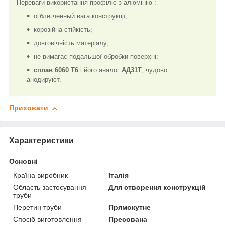
Переваги використання профілю з алюмінію :
огблегченный вага конструкції;
корозійна стійкість;
довговічність матеріалу;
не вимагає подальшої обробки поверхні;
сплав 6060 Т6
і його аналог
АД31Т
, чудово
анодируют.
Приховати
Характеристики
Основні
Країна виробник
Італія
Область застосування
Для створення конструкцій
труби
Перетин труби
Прямокутне
Спосіб виготовлення
Пресована