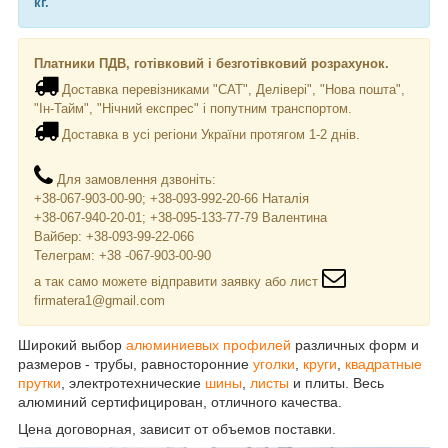
кг.
Платники ПДВ, готівковий і безготівковий розрахунок.
Доставка перевізниками "САТ", Делівері", "Нова пошта",
"Ін-Тайм", "Нічний експрес" і попутним транспортом.
Доставка в усі регіони України протягом 1-2 днів.
Для замовлення дзвоніть:
+38-067-903-00-90; +38-093-992-20-66 Наталія
+38-067-940-20-01; +38-095-133-77-79 Валентина
Вайбер: +38-093-99-22-066
Телеграм: +38 -067-903-00-90
а так само можете відправити заявку або лист
firmatera1@gmail.com
Широкий выбор
алюминиевых профилей
различных форм и
размеров - трубы, равносторонние
уголки
,
круги
,
квадратн
ые
прутки
, электротехнические
шины
,
листы
и плиты. Весь
алюминий сертифицирован, отличного качества.
Цена договорная, зависит от объемов поставки.