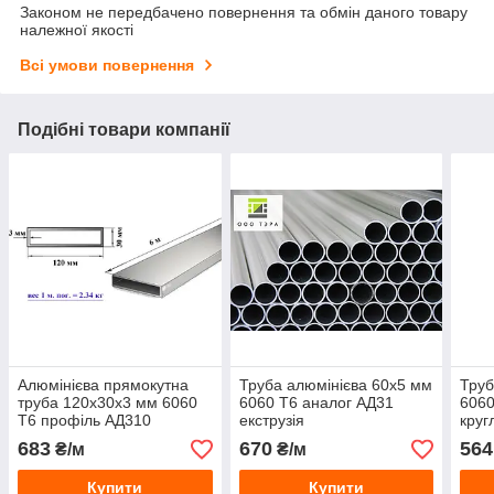
Законом не передбачено повернення та обмін даного товару
належної якості
Всі умови повернення
Подібні товари компанії
Алюмінієва прямокутна
Труба алюмінієва 60х5 мм
Труб
труба 120х30х3 мм 6060
6060 Т6 аналог АД31
6060
Т6 профіль АД310
екструзія
круг
екструзія
екст
683
670
564
₴/м
₴/м
Купити
Купити